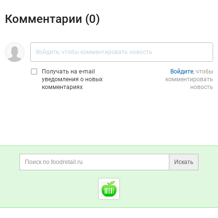
Комментарии (
0
)
Получать на e‑mail
Войдите
, чтобы
уведомления о новых
комментировать
комментариях
новость
Дополнительная информация
Поиск по сайту и ссы
Искать
Cсылки на полезные проект
Foodretail.ru
— продукты