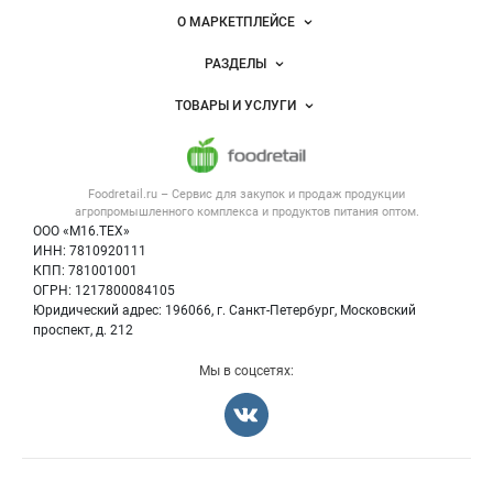
питания
Важные разделы и контакты
Навигация по сайту
О МАРКЕТПЛЕЙСЕ
Новости Foodretail.ru
РАЗДЕЛЫ
Услуги и цены
Объявления
ТОВАРЫ И УСЛУГИ
Размещение рекламы
Каталог компаний
Напитки, соки, вода
Публичная оферта
Новости рынка
Услуги
Контактная информация
Форум
Foodretail.ru – Сервис для закупок и продаж
продукции
Оборудование для пищепрома
Политика обработки персональных данных
Вакансии
агропромышленного комплекса и продуктов питания
оптом.
Тара и упаковка
Для СМИ
ООО «М16.ТЕХ»
Блог
ИНН: 7810920111
Б/у оборудование
КПП: 781001001
Вакансии
ОГРН: 1217800084105
Юридический адрес: 196066, г. Санкт-Петербург, Московский
Информация о компаниях
проспект, д. 212
Карта объявлений
Мы в соцсетях: