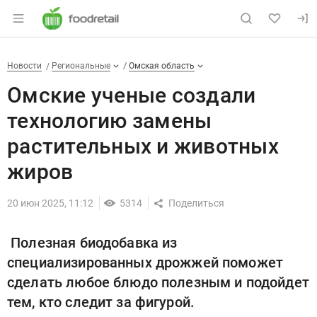
Раздел навигации по сайту foodretail.r
Омские ученые создали техн
Новости
Разделы
Новости
Региональные
Омская область
Омские ученые создали
технологию замены
растительных и животных
жиров
20 июн 2025, 11:12
5314
Полезная биодобавка из
специализированных дрожжей поможет
сделать любое блюдо полезным и подойдет
тем, кто следит за фигурой.