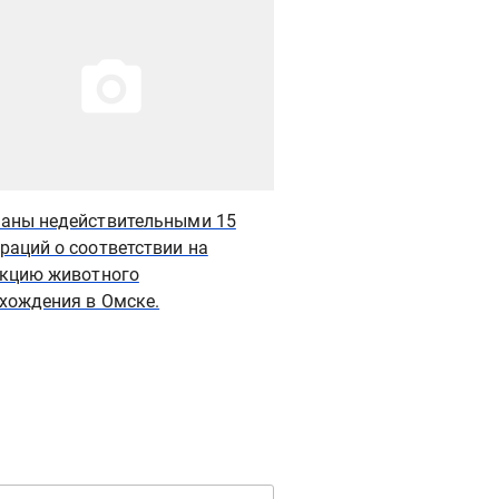
аны недействительными 15
Россельхознадзором
раций о соответствии на
недействительными 1
кцию животного
соответствии на про
хождения в Омске.
животного происхожд
производителей