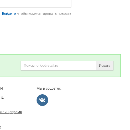
Войдите
, чтобы комментировать новость
Искать
Поиск
ГИ
Мы в соцсетях:
ода
ля пищепрома
е