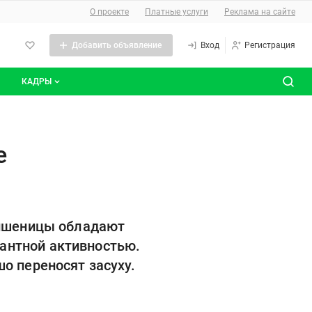
О сайте
О проекте
Платные услуги
Реклама на сайте
Добавить объявление
Вход
Регистрация
КАДРЫ
сты
Все вакансии
Все резюме
е
 пшеницы обладают
антной активностью.
о переносят засуху.