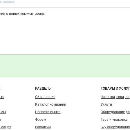
ения о новых комментариях
о сайту
Е
РАЗДЕЛЫ
ТОВАРЫ И УСЛУ
.ru
Объявления
Напитки, соки, в
Каталог компаний
Услуги
амы
Новости рынка
Оборудование д
а
Форум
Тара и упаковка
рмация
Вакансии
Б/у оборудовани