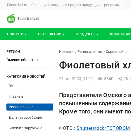
Раздел навигации по сайту foodretail.r
Foodretail.ru – Сервис для закупок и продаж
продукции агропромышленно
Авторизация и меню пользователя
Навигация по разделам сайта foodretail.ru
НОВОСТИ
ОБЪЯВЛЕНИЯ
ПРОДУКТЫ
КОМПАНИИ
Новости рынка
Все объявления
О каталоге брендов
О катало
Фиолетовый хлеб создали уч
Фильтры
Новости
Разделы
РЕГИОН
Новости
Региональные
Омская облас
Омская область
Документы
Мои объявления
Продукты питания
Каталог 
Фиолетовый хл
Мои продукты и напитки
Премиум
КАТЕГОРИЯ НОВОСТЕЙ
21 авг 2023, 11:11
3340
Все
Представители Омского а
Главные
повышенным содержанием
Региональные
Кроме того, они имеют п
Дальнее зарубежье
ФОТО :
Shutterstock/FOTODOM
Ближнее зарубежье