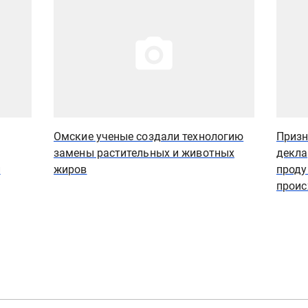
Омские ученые создали технологию
Призн
замены растительных и животных
декла
и
жиров
проду
проис