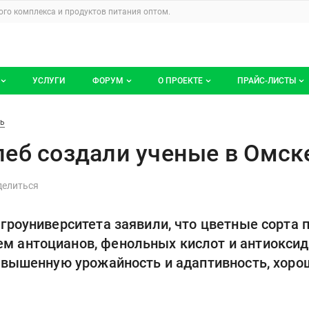
u
го комплекса и продуктов питания
оптом.
УСЛУГИ
ФОРУМ
О ПРОЕКТЕ
ПРАЙС-ЛИСТЫ
ге компаний
Все темы
Блог
Мои прайс-ли
еные в Омске
ть
компаний
Избранные
Услуги проекта
еб создали ученые в Омск
 размещение
С моим участием
О проекте
Контакты
гроуниверситета заявили, что цветные сорта
Публичная оферта
 антоцианов, фенольных кислот и антиоксид
Реклама на сайте
овышенную урожайность и адаптивность, хорош