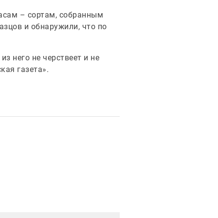
асам – сортам, собранным
зцов и обнаружили, что по
из него не черствеет и не
кая газета».
рация новости
Иллюстрация новости