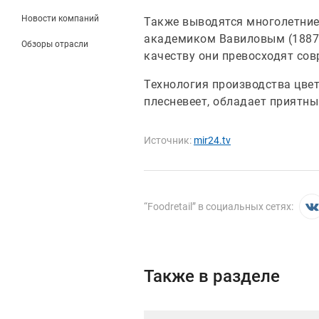
Новости компаний
Также выводятся многолетние
академиком Вавиловым (1887-
Обзоры отрасли
качеству они превосходят со
Технология производства цветн
плесневеет, обладает приятн
Источник:
mir24.tv
“
Foodretail
” в социальных сетях:
Также в разделе
Иллюстрация новости