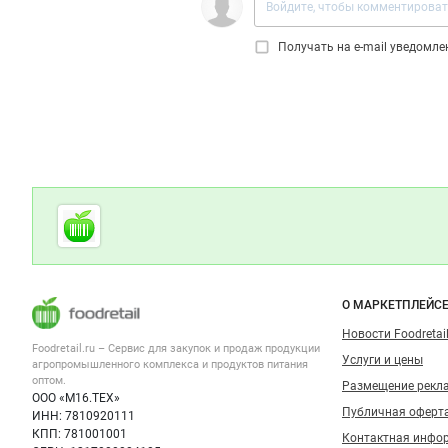
Получать на e‑mail уведомл
Дополнительная информация
Cсылки на полезные проекты
Foodretail.ru
— продукты
питания
Важные разделы и контакты
Навигация п
О МАРКЕТПЛЕЙС
Новости Foodretail
Foodretail.ru – Сервис для закупок и продаж
продукции
Услуги и цены
агропромышленного комплекса и продуктов питания
оптом.
Размещение рекл
ООО «М16.ТЕХ»
Публичная оферт
ИНН: 7810920111
КПП: 781001001
Контактная инфо