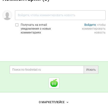
Получать на e‑mail
Войдите
, чтобы
уведомления о новых
комментировать
комментариях
новость
Дополнительная информация
Поиск по сайту и ссы
Искать
Cсылки на полезные проект
Foodretail.ru
— продукты
питания
Важные разделы и контакты
Навигация по сайту
О МАРКЕТПЛЕЙСЕ