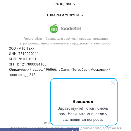
Новости Foodretail.ru
РАЗДЕЛЫ
Услуги и цены
Объявления
ТОВАРЫ И УСЛУГИ
Размещение рекламы
Каталог компаний
Напитки, соки, вода
Публичная оферта
Новости рынка
Услуги
Контактная информация
Форум
Foodretail.ru – Сервис для закупок и продаж
продукции
Оборудование для пищепрома
Политика обработки персональных данных
Вакансии
агропромышленного комплекса и продуктов питания
оптом.
Тара и упаковка
Для СМИ
ООО «М16.ТЕХ»
Блог
ИНН: 7810920111
Б/у оборудование
КПП: 781001001
Вакансии
ОГРН: 1217800084105
Юридический адрес: 196066, г. Санкт-Петербург, Московский
Информация о компаниях
проспект, д. 212
Карта объявлений
Мы в соцсетях:
Всеволод
Здравствуйте! Готов помочь
вам. Напишите мне, если у
Счетчики, авторское право, логотипы
вас появятся вопросы.
© 2008‑2026 ООО “М16.Тех”.
Использование информации, размещенной на данном сайте, допускается