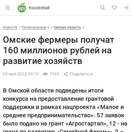
Раздел навигации по сайту foodretail.r
Омские фермеры получат 160 
Новости
Разделы
Новости
Региональные
Омская область
Омские фермеры получат
160 миллионов рублей на
развитие хозяйств
05 мая 2023, 09:15
7935
В Омской области подведены итоги
конкурса на предоставление грантовой
поддержки в рамках нацпроекта «Малое и
среднее предпринимательство». 57 заявок
было подано на грант «Агростартап», 12 - на
грант по развитию «Семейной фермы», 2 –